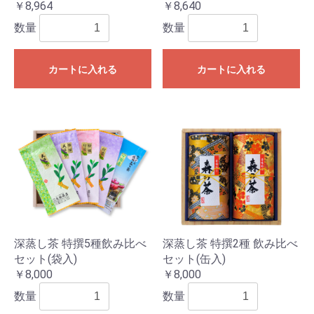
￥8,964
￥8,640
数量
数量
カートに入れる
カートに入れる
深蒸し茶 特撰5種飲み比べ
深蒸し茶 特撰2種 飲み比べ
セット(袋入)
セット(缶入)
￥8,000
￥8,000
数量
数量