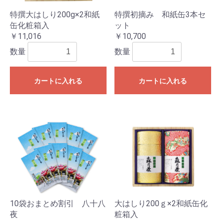
特撰大はしり200g×2和紙
特撰初摘み 和紙缶3本セ
缶化粧箱入
ット
￥11,016
￥10,700
数量
数量
カートに入れる
カートに入れる
10袋おまとめ割引 八十八
大はしり200ｇ×2和紙缶化
夜
粧箱入