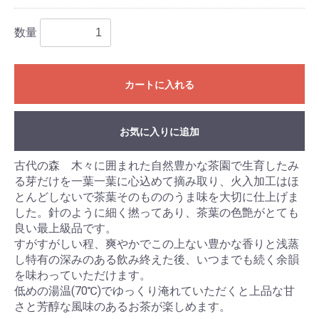
数量
カートに入れる
お気に入りに追加
古代の森 木々に囲まれた自然豊かな茶園で生育したみ
る芽だけを一葉一葉に心込めて摘み取り、火入加工はほ
とんどしないで茶葉そのもののうま味を大切に仕上げま
した。針のように細く撚ってあり、茶葉の色艶がとても
良い最上級品です。
すがすがしい程、爽やかでこの上ない豊かな香りと浅蒸
し特有の深みのある飲み終えた後、いつまでも続く余韻
を味わっていただけます。
低めの湯温(70℃)でゆっくり淹れていただくと上品な甘
さと芳醇な風味のあるお茶が楽しめます。