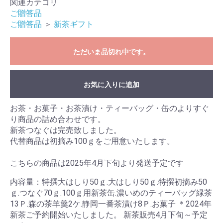
関連カテゴリ
ご贈答品
ご贈答品
＞
新茶ギフト
ただいま品切れ中です。
お気に入りに追加
お茶・お菓子・お茶漬け・ティーバッグ・缶のよりすぐ
り商品の詰め合わせです。
新茶つなぐは完売致しました。
代替商品は初摘み100ｇをご用意いたします。
こちらの商品は2025年4月下旬より発送予定です
内容量：特撰大はしり50ｇ.大はしり50ｇ.特撰初摘み50
ｇ.つなぐ70ｇ.100ｇ用新茶缶.濃いめのティーバッグ緑茶
13Ｐ.森の茶羊羹2ケ.静岡一番茶漬け8Ｐ.お菓子 ＊2024年
新茶ご予約開始いたしました。 新茶販売4月下旬～予定